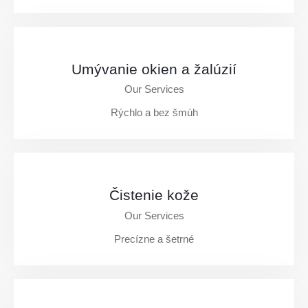
8€
Umývanie okien a žalúzií
Our Services
Rýchlo a bez šmúh
od
20€
Čistenie kože
Our Services
Precízne a šetrné
individ.