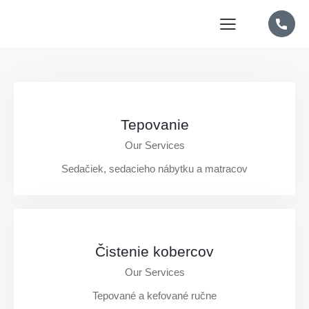
od
15€
Tepovanie
Our Services
Sedačiek, sedacieho nábytku a matracov
od
20€
Čistenie kobercov
Our Services
Tepované a kefované ručne
od