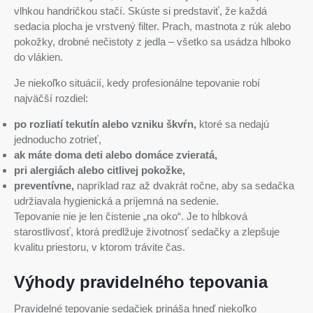
vlhkou handričkou stačí. Skúste si predstaviť, že každá
sedacia plocha je vrstvený filter. Prach, mastnota z rúk alebo
pokožky, drobné nečistoty z jedla – všetko sa usádza hlboko
do vlákien.
Je niekoľko situácií, kedy profesionálne tepovanie robí
najväčší rozdiel:
po rozliatí tekutín alebo vzniku škvŕn,
ktoré sa nedajú
jednoducho zotrieť,
ak máte doma deti alebo domáce zvieratá,
pri alergiách alebo citlivej pokožke,
preventívne,
napríklad raz až dvakrát ročne, aby sa sedačka
udržiavala hygienická a príjemná na sedenie.
Tepovanie nie je len čistenie „na oko“. Je to hĺbková
starostlivosť, ktorá predlžuje životnosť sedačky a zlepšuje
kvalitu priestoru, v ktorom trávite čas.
Výhody pravidelného tepovania
Pravidelné tepovanie sedačiek prináša hneď niekoľko