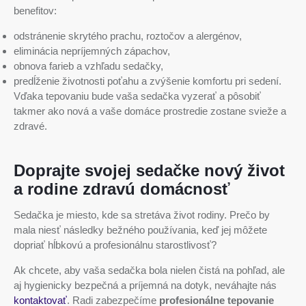
benefitov:
odstránenie skrytého prachu, roztočov a alergénov,
eliminácia nepríjemných zápachov,
obnova farieb a vzhľadu sedačky,
predĺženie životnosti poťahu a zvýšenie komfortu pri sedení.
Vďaka tepovaniu bude vaša sedačka vyzerať a pôsobiť
takmer ako nová a vaše domáce prostredie zostane svieže a
zdravé.
Doprajte svojej sedačke nový život
a rodine zdravú domácnosť
Sedačka je miesto, kde sa stretáva život rodiny. Prečo by
mala niesť následky bežného používania, keď jej môžete
dopriať hĺbkovú a profesionálnu starostlivosť?
Ak chcete, aby vaša sedačka bola nielen čistá na pohľad, ale
aj hygienicky bezpečná a príjemná na dotyk, neváhajte nás
kontaktovať
. Radi zabezpečíme
profesionálne tepovanie