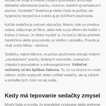
extrakčné stroje a vhodné čistiace prostriedky umožňujú
dôkladné odstránenie prachu, roztočov, baktérií aj nežiaducich
pachov. Výsledok? Sedačka je nielen čistá na pohľad, ale
hygienicky bezpečná a svieža aj po týždňoch používania.
Každá sedačka je srdcom obývačky. Miesto, kde sa stretáva
rodina, oddychuje pri filme, alebo kde sa po dlhom dni hodíte s
knihou či kávou. Je ľahké myslieť si, že keď ju občas pretriete
handričkou alebo povysávate, je všetko v poriadku. Pravda je
však oveľa hlbšia – doslova.
Sedačky, najmä látkové, sa počas používania stávajú malými
„zásobárňami“ prachu, drobných omrviniek, zvieracích
chlpatých pozostatkov a mikroorganizmov.
Viditeľné
nečistoty sú len špičkou ľadovca.
To, čo sa skrýva vo vnútri
vlákien, môže ovplyvniť nielen vzhľad sedačky, ale aj zdravie
a pohodlie tých, ktorí na nej sedia.
Kedy má tepovanie sedačky zmysel
Mnohí ľudia si myslia, že pravidelné vysávanie alebo pretrenie