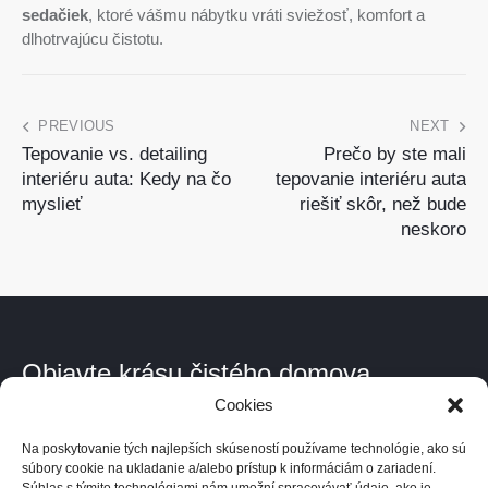
sedačiek
, ktoré vášmu nábytku vráti sviežosť, komfort a
dlhotrvajúcu čistotu.
PREVIOUS
NEXT
Tepovanie vs. detailing
Prečo by ste mali
interiéru auta: Kedy na čo
tepovanie interiéru auta
myslieť
riešiť skôr, než bude
neskoro
Objavte krásu čistého domova.
Cookies
Kde pôsobíme.
Na poskytovanie tých najlepších skúseností používame technológie, ako sú
V celom Bratislavskom kraji a po dohode kdekoľvek v Európe.
súbory cookie na ukladanie a/alebo prístup k informáciám o zariadení.