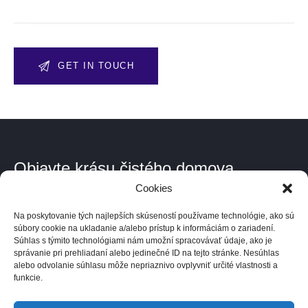
Objavte krásu čistého domova.
Cookies
Kde pôsobíme.
Na poskytovanie tých najlepších skúseností používame technológie, ako sú
V celom Bratislavskom kraji a po dohode kdekoľvek v Európe.
súbory cookie na ukladanie a/alebo prístup k informáciám o zariadení.
Súhlas s týmito technológiami nám umožní spracovávať údaje, ako je
správanie pri prehliadaní alebo jedinečné ID na tejto stránke. Nesúhlas
Kontakt
alebo odvolanie súhlasu môže nepriaznivo ovplyvniť určité vlastnosti a
funkcie.
info@madcleaning.sk