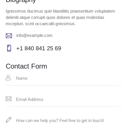
Ignissimos ducimus quin blandiitis praesentium voluptatem
deleniti atque corrupti quos dolores et quas molestias
excepturi. scint occaecatti gnissimus.
info@example.com
E-
+1 840 841 25 69
m
Ph
ail:
on
Contact Form
e: