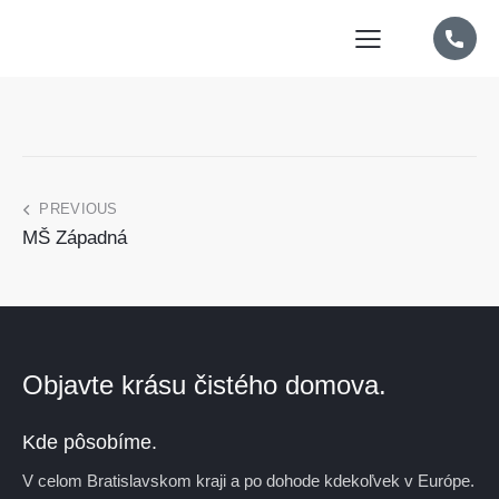
PREVIOUS
MŠ Západná
Objavte krásu čistého domova.
Kde pôsobíme.
V celom Bratislavskom kraji a po dohode kdekoľvek v Európe.