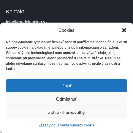
Kontakt
info@madcleaning.sk
Cookies
+421 910 778 099
Na poskytovanie tých najlepších skúseností používame technológie, ako sú
súbory cookie na ukladanie a/alebo prístup k informáciám o zariadení.
Súhlas s týmito technológiami nám umožní spracovávať údaje, ako je
správanie pri prehliadaní alebo jedinečné ID na tejto stránke. Nesúhlas
Domov
O nás
Kontakt
alebo odvolanie súhlasu môže nepriaznivo ovplyvniť určité vlastnosti a
funkcie.
Všetky práva vyhradené.
Prijať
Odmietnuť
Zobraziť predvoľby
Zásady používania súborov cookie