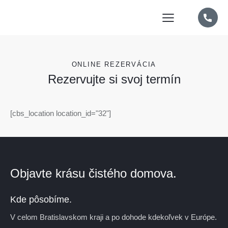
ONLINE REZERVÁCIA
Rezervujte si svoj termín
[cbs_location location_id="32"]
Objavte krásu čistého domova.
Kde pôsobíme.
V celom Bratislavskom kraji a po dohode kdekoľvek v Európe.