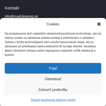
Kontakt
info@madcleaning.sk
Cookies
+421 910 778 099
Na poskytovanie tých najlepších skúseností používame technológie, ako sú
súbory cookie na ukladanie a/alebo prístup k informáciám o zariadení.
Súhlas s týmito technológiami nám umožní spracovávať údaje, ako je
Domov
O nás
Kontakt
správanie pri prehliadaní alebo jedinečné ID na tejto stránke. Nesúhlas
alebo odvolanie súhlasu môže nepriaznivo ovplyvniť určité vlastnosti a
Všetky práva vyhradené.
funkcie.
Prijať
Odmietnuť
Zobraziť predvoľby
Zásady používania súborov cookie