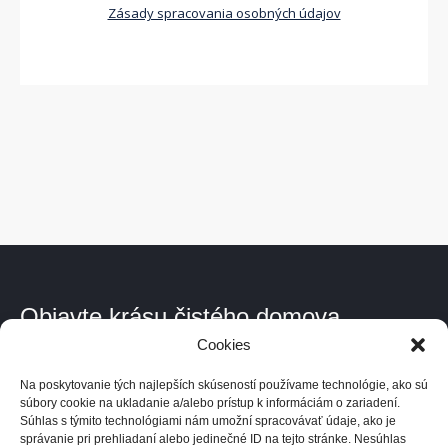
Zásady spracovania osobných údajov
Objavte krásu čistého domova.
Cookies
Kde pôsobíme.
Na poskytovanie tých najlepších skúseností používame technológie, ako sú
V celom Bratislavskom kraji a po dohode kdekoľvek v Európe.
súbory cookie na ukladanie a/alebo prístup k informáciám o zariadení.
Súhlas s týmito technológiami nám umožní spracovávať údaje, ako je
správanie pri prehliadaní alebo jedinečné ID na tejto stránke. Nesúhlas